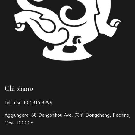
French
Chi siamo
German
Spanish
Tel. +86 10 5816 8999
Japanese
Aggiungere. 88 Dengshikou Ave, 东单 Dongcheng, Pechino,
Korean
Cina, 100006
Russian