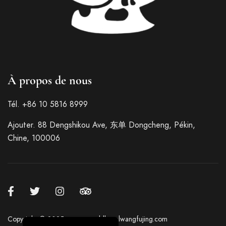
Italian
À propos de nous
German
Spanish
Tél. +86 10 5816 8999
Japanese
Ajouter. 88 Dengshikou Ave, 东单 Dongcheng, Pékin,
Korean
Chine, 100006
Russian
Chinese (Hong Kong)
Chinese (Taiwan)
Chinese (China)
English
Copyright © 2025 par sunworldhotelwangfujing.com