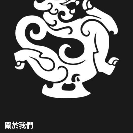
Italian
French
關於我們
German