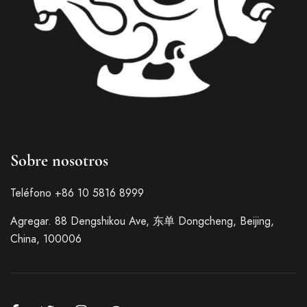
Italian
Sobre nosotros
French
German
Teléfono +86 10 5816 8999
Japanese
Agregar. 88 Dengshikou Ave, 东单 Dongcheng, Beijing,
Korean
China, 100006
Russian
Chinese (Hong Kong)
Chinese (Taiwan)